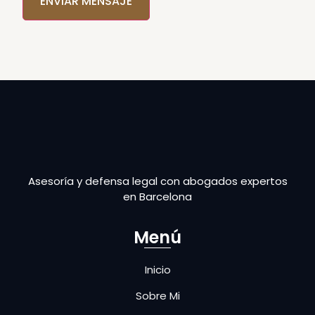
favor,
deja
este
campo
vacío.
Asesoría y defensa legal con abogados expertos
en Barcelona
Menú
Inicio
Sobre Mi