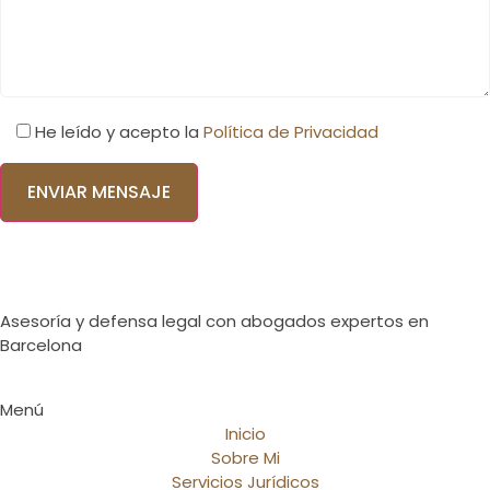
He leído y acepto la
Política de Privacidad
Por
favor,
deja
este
campo
vacío.
Asesoría y defensa legal con abogados expertos en
Barcelona
Menú
Inicio
Sobre Mi
Servicios Jurídicos