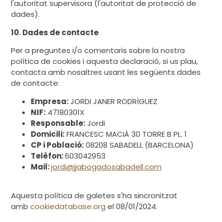
l'autoritat supervisora (l'autoritat de protecció de
dades).
10. Dades de contacte
Per a preguntes i/o comentaris sobre la nostra
política de cookies i aquesta declaració, si us plau,
contacta amb nosaltres usant les següents dades
de contacte:
Empresa:
JORDI JANER RODRÍGUEZ
NIF:
47180301X
Responsable:
Jordi
Domicili:
FRANCESC MACIÀ 30 TORRE B PL. 1
CP i Població:
08208 SABADELL (BARCELONA)
Telèfon:
603042953
Mail:
jordi@jjabogadosabadell.com
Aquesta política de galetes s'ha sincronitzat
amb
cookiedatabase.org
el 08/01/2024.