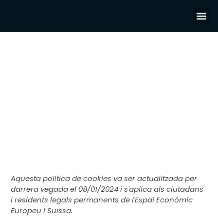
Sob
Ser
Res
Pr
Política De Cookies
Aquesta política de cookies va ser actualitzada per
darrera vegada el 08/01/2024 i s'aplica als ciutadans
i residents legals permanents de l'Espai Econòmic
Europeu i Suïssa.