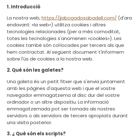
1. Introducció
La nostra web,
https://jjabogadosabadell.com/
(d'ara
endavant: «la web») utilitza cookies i altres
tecnologies relacionades (per a més comoditat,
totes les tecnologies s'anomenen «cookies»). Les
cookies també són col·locades per tercers als que
hem contractat. Al següent document t'informem
sobre l'ús de cookies a la nostra web.
2. Què són les galetes?
Una galeta és un petit fitxer que s'envia juntament
amb les pàgines d'aquesta web i que el vostre
navegador emmagatzema al disc dur del vostre
ordinador o un altre dispositiu. La informació
emmagatzemada pot ser tornada als nostres
servidors o als servidors de tercers apropiats durant
una visita posterior.
3. ¿ Què són els scripts?