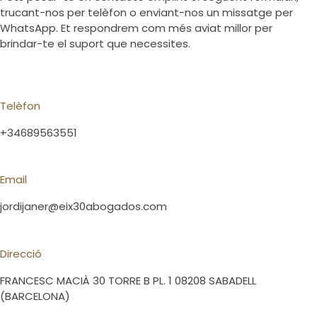
trucant-nos per telèfon o enviant-nos un missatge per
WhatsApp. Et respondrem com més aviat millor per
brindar-te el suport que necessites.
Telèfon
+34689563551
Email
jordijaner@eix30abogados.com
Direcció
FRANCESC MACIÀ 30 TORRE B PL. 1 08208 SABADELL
(BARCELONA)