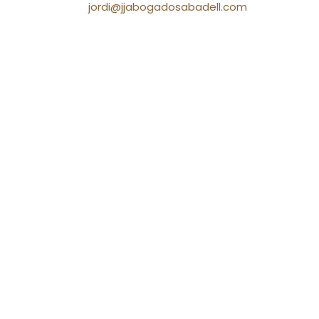
jordi@jjabogadosabadell.com