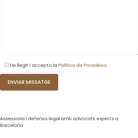
He llegit i accepto la
Política de Privadesa
Por
favor,
deja
este
campo
vacío.
Assessoria i defensa legal amb advocats experts a
Barcelona