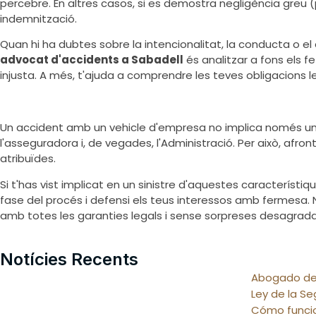
percebre. En altres casos, si es demostra negligència greu 
indemnització.
Quan hi ha dubtes sobre la intencionalitat, la conducta o e
advocat d'accidents a Sabadell
és analitzar a fons els fe
injusta. A més, t'ajuda a comprendre les teves obligacions l
Un accident amb un vehicle d'empresa no implica només un 
l'asseguradora i, de vegades, l'Administració. Per això, af
atribuïdes.
Si t'has vist implicat en un sinistre d'aquestes característ
fase del procés i defensi els teus interessos amb fermesa. N
amb totes les garanties legals i sense sorpreses desagrada
Notícies Recents
Abogado de 
Ley de la S
Cómo funcio