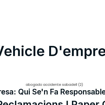
+34 603 042 953
jordi@jjabogadosabadell.com
SERVEIS JURÍDICS
RESERVA LA TEVA CITA
NOTÍCI
ehicle D'empres
esa: Qui Se'n Fa Responsabl
, Reclamacions I Paper