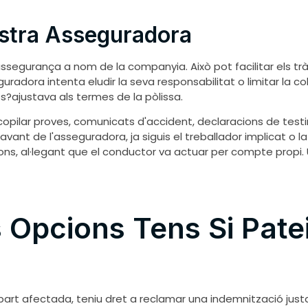
ostra Asseguradora
ssegurança a nom de la companyia. Això pot facilitar els trà
eguradora intenta eludir la seva responsabilitat o limitar la
 s?ajustava als termes de la pòlissa.
opilar proves, comunicats d'accident, declaracions de test
ant de l'asseguradora, ja siguis el treballador implicat o la 
ons, al·legant que el conductor va actuar per compte propi
 Opcions Tens Si Pat
part afectada, teniu dret a reclamar una indemnització justa