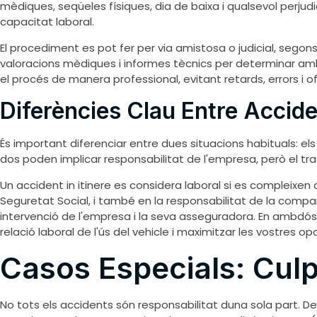
mèdiques, seqüeles físiques, dia de baixa i qualsevol perju
capacitat laboral.
El procediment es pot fer per via amistosa o judicial, segon
valoracions mèdiques i informes tècnics per determinar amb 
el procés de manera professional, evitant retards, errors i o
Diferències Clau Entre Acciden
És important diferenciar entre dues situacions habituals: els 
dos poden implicar responsabilitat de l'empresa, però el tr
Un accident in itinere es considera laboral si es compleixen c
Seguretat Social, i també en la responsabilitat de la comp
intervenció de l'empresa i la seva asseguradora. En ambdó
relació laboral de l'ús del vehicle i maximitzar les vostres op
Casos Especials: Cul
No tots els accidents són responsabilitat duna sola part. 