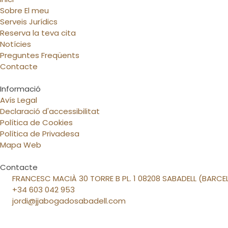
Sobre El meu
Serveis Jurídics
Reserva la teva cita
Notícies
Preguntes Freqüents
Contacte
Informació
Avís Legal
Declaració d'accessibilitat
Política de Cookies
Política de Privadesa
Mapa Web
Contacte
FRANCESC MACIÀ 30 TORRE B PL. 1 08208 SABADELL (BARC
+34 603 042 953
jordi@jjabogadosabadell.com