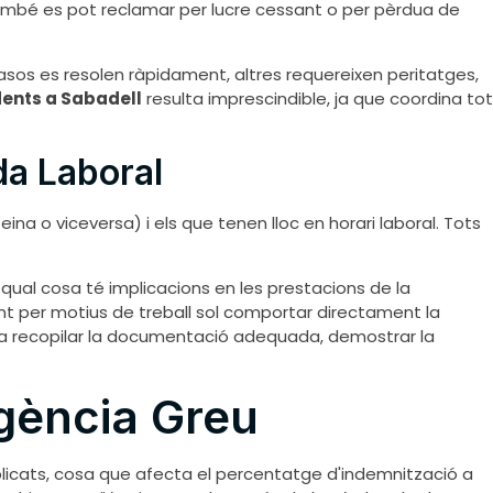
 també es pot reclamar per lucre cessant o per pèrdua de
casos es resolen ràpidament, altres requereixen peritatges,
ents a Sabadell
resulta imprescindible, ja que coordina tot
da Laboral
ina o viceversa) i els que tenen lloc en horari laboral. Tots
a qual cosa té implicacions en les prestacions de la
nt per motius de treball sol comportar directament la
 a recopilar la documentació adequada, demostrar la
gència Greu
plicats, cosa que afecta el percentatge d'indemnització a