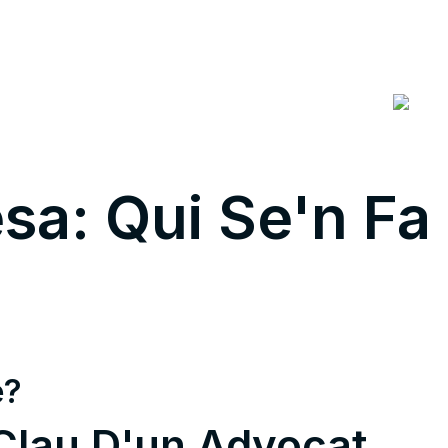
ES
PREGUNTES FREQÜENTS
CONTACTE
a: Qui Se'n Fa
e?
 Clau D'un Advocat