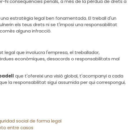
ver-hi conseqüències penals, a més de la pèrdua de drets a
 una estratègia legal ben fonamentada. El treball d'un
lnerin els teus drets ni se t'imposi una responsabilitat
 comès alguna infracció.
egal que involucra l'empresa, el treballador,
n pèrdues econòmiques, desacords o responsabilitats mal
badell
que t'ofereixi una visió global, t'acompanyi a cada
que la responsabilitat sigui assumida per qui correspongui,
uridad social de forma legal
nto entre casos