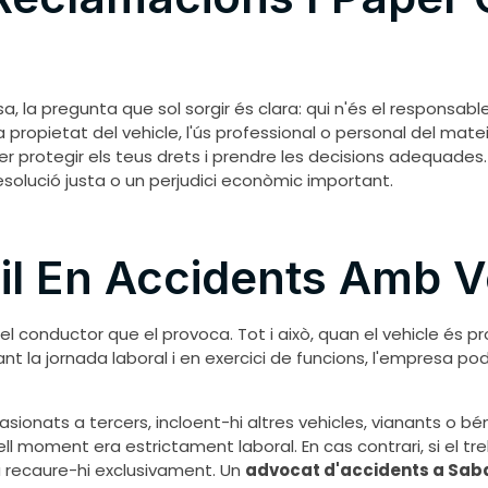
 la pregunta que sol sorgir és clara: qui n'és el responsabl
la propietat del vehicle, l'ús professional o personal del ma
protegir els teus drets i prendre les decisions adequades
esolució justa o un perjudici econòmic important.
vil En Accidents Amb 
e el conductor que el provoca. Tot i això, quan el vehicle és p
ant la jornada laboral i en exercici de funcions, l'empresa pod
sionats a tercers, incloent-hi altres vehicles, vianants o bé
ell moment era estrictament laboral. En cas contrari, si el tr
ria recaure-hi exclusivament. Un
advocat d'accidents a Sab