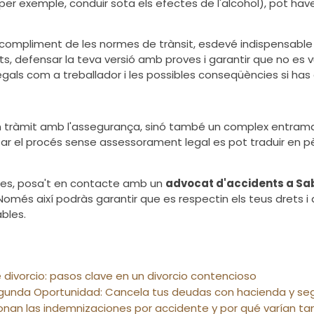
(per exemple, conduir sota els efectes de l'alcohol), pot ha
l compliment de les normes de trànsit, esdevé indispensable
ts, defensar la teva versió amb proves i garantir que no es vu
egals com a treballador i les possibles conseqüències si has
tràmit amb l'assegurança, sinó també un complex entramat l
rontar el procés sense assessorament legal es pot traduir e
iques, posa't en contacte amb un
advocat d'accidents a Sa
omés així podràs garantir que es respectin els teus drets i 
bles.
divorcio: pasos clave en un divorcio contencioso
egunda Oportunidad: Cancela tus deudas con hacienda y seg
nan las indemnizaciones por accidente y por qué varían ta