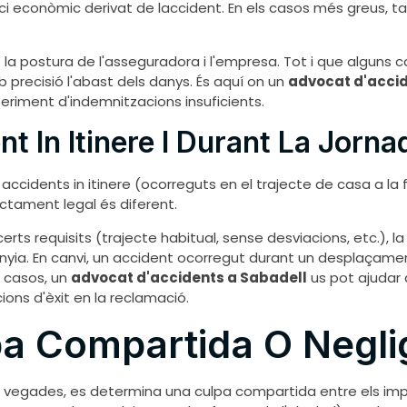
dici econòmic derivat de laccident. En els casos més greus,
s la postura de l'asseguradora i l'empresa. Tot i que alguns 
precisió l'abast dels danys. És aquí on un
advocat d'accid
feriment d'indemnitzacions insuficients.
t In Itinere I Durant La Jorna
accidents in itinere (ocorreguts en el trajecte de casa a la fe
actament legal és diferent.
erts requisits (trajecte habitual, sense desviacions, etc.), l
anyia. En canvi, un accident ocorregut durant un desplaçame
s casos, un
advocat d'accidents a Sabadell
us pot ajudar
cions d'èxit en la reclamació.
pa Compartida O Negli
De vegades, es determina una culpa compartida entre els im