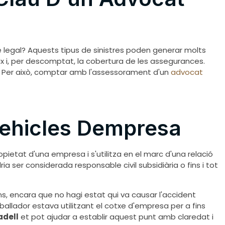
e legal? Aquests tipus de sinistres poden generar molts
teix i, per descomptat, la cobertura de les assegurances.
. Per això, comptar amb l'assessorament d'un
advocat
Vehicles Dempresa
ropietat d'una empresa i s'utilitza en el marc d'una relació
ria ser considerada responsable civil subsidiària o fins i tot
ns, encara que no hagi estat qui va causar l'accident
eballador estava utilitzant el cotxe d'empresa per a fins
adell
et pot ajudar a establir aquest punt amb claredat i